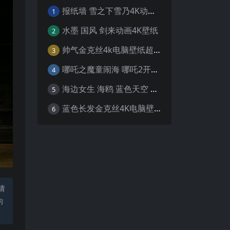
报纸墙 雪之下雪乃4K动漫壁纸
1
水墨 国风 剑来动画4K壁纸
2
帅气金克丝4k电脑壁纸超清
3
哪吒之魔童闹海 哪吒2开场4K壁纸
4
海边女生 海鸥 蓝色天空 4K壁纸
5
蓝色长发金克丝4K电脑壁纸
6
请
均