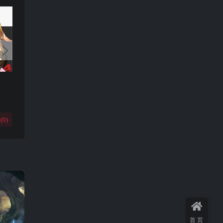
(
0
)
首页