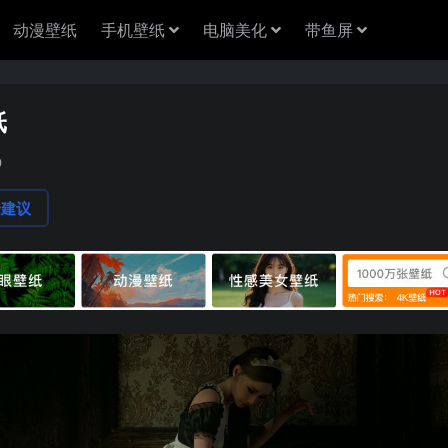
动漫壁纸
手机壁纸
电脑美化
带鱼屏
纸
9
论建议