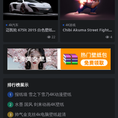
4k汽车
4K游戏
迈凯轮 675lt 2015 白色壁纸
Chibi Akuma Street Fighte
背景4k高清网
r 4K游戏壁纸 3840×2160
22
4
排行榜展示
报纸墙 雪之下雪乃4K动漫壁纸
1
水墨 国风 剑来动画4K壁纸
2
帅气金克丝4k电脑壁纸超清
3