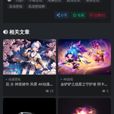
csgo
平板壁纸
电脑壁纸
超清壁纸
锁屏壁纸
高清壁纸
高清壁纸网
分享
收藏
点赞(
0
)
相关文章
动漫壁纸
4K游戏
花 水 神里绫华 风景 4K动漫美
金铲铲之战星之守护者 阿卡丽
女壁纸
阿狸 拉克丝4K壁纸
23
5