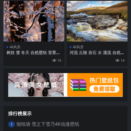
4k风景
4k风景
树枝 雪 冬天 自然壁纸 背景4k
河流 丘陵 岩石 水 溪流 自然壁
高清网
纸 背景4k高清网
16
14
排行榜展示
报纸墙 雪之下雪乃4K动漫壁纸
1