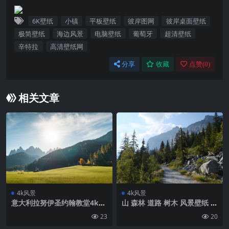
6K壁纸
小镇
平板壁纸
彼岸图网
彼岸桌面壁纸
极简壁纸
海边风景
电脑壁纸
葡萄牙
超清壁纸
辛特拉
高清壁纸网
分享
收藏
点赞(
0
)
相关文章
4k风景
4k风景
意大利拉努伊圣约翰教堂4k风
山 森林 道路 树木 风景壁纸 背
景壁纸
景4k高清网
23
20