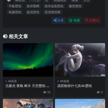
4k壁纸
一个人
云
动漫风景
唯美
天空
平板壁纸
彼岸图网
彼岸桌面壁纸
极简壁纸
电脑壁纸
超清壁纸
高清壁纸网
分享
收藏
点赞(
0
)
相关文章
4k风景
4K游戏
北极光 夜晚 树木 天空壁纸 背
战双帕弥什七实4k壁纸
景4k高清网
55
0