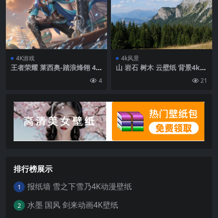
4K游戏
4k风景
王者荣耀 莱西奥-踏浪烽翎 4K
山 岩石 树木 云壁纸 背景4k高
高清游戏壁纸
清网
4
21
排行榜展示
报纸墙 雪之下雪乃4K动漫壁纸
1
水墨 国风 剑来动画4K壁纸
2