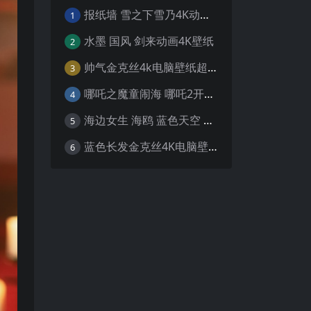
报纸墙 雪之下雪乃4K动漫壁纸
1
水墨 国风 剑来动画4K壁纸
2
帅气金克丝4k电脑壁纸超清
3
哪吒之魔童闹海 哪吒2开场4K壁纸
4
海边女生 海鸥 蓝色天空 4K壁纸
5
蓝色长发金克丝4K电脑壁纸
6