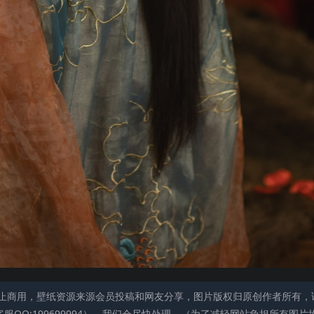
止商用，壁纸资源来源会员投稿和网友分享，图片版权归原创作者所有，
QQ:199699994），我们会尽快处理。（为了减轻网站负担所有图片