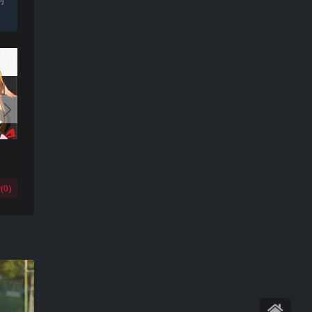
(
0
)