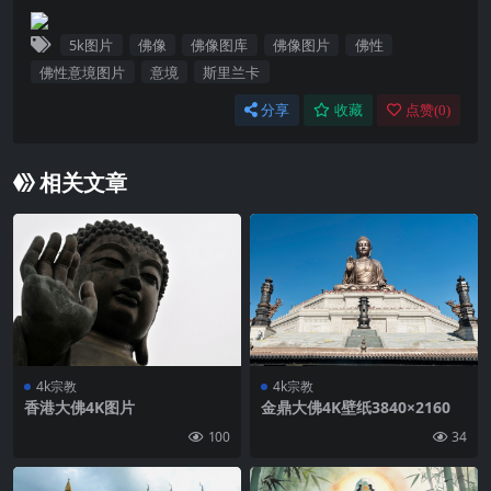
5k图片
佛像
佛像图库
佛像图片
佛性
佛性意境图片
意境
斯里兰卡
分享
收藏
点赞(
0
)
相关文章
4k宗教
4k宗教
香港大佛4K图片
金鼎大佛4K壁纸3840×2160
100
34