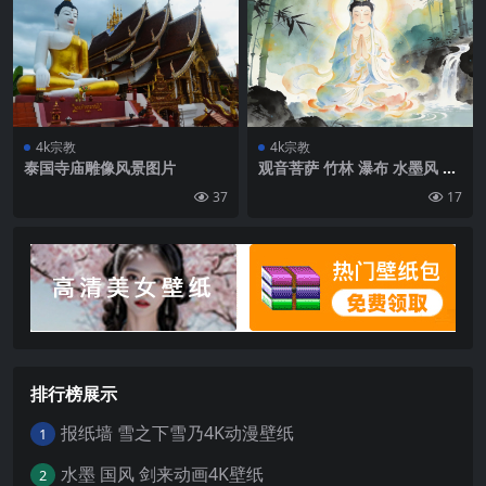
4k宗教
4k宗教
泰国寺庙雕像风景图片
观音菩萨 竹林 瀑布 水墨风 4K
电脑高清壁纸
37
17
排行榜展示
报纸墙 雪之下雪乃4K动漫壁纸
1
水墨 国风 剑来动画4K壁纸
2