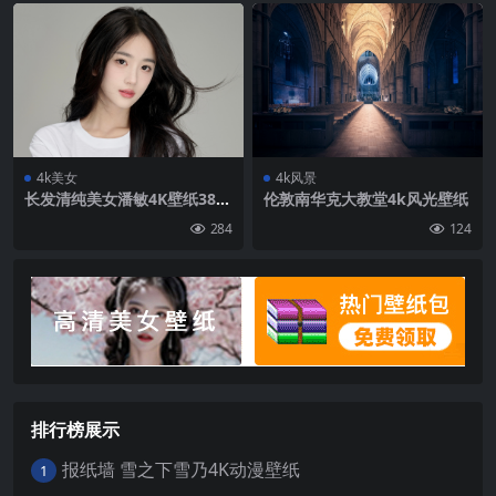
4k美女
4k风景
长发清纯美女潘敏4K壁纸384
伦敦南华克大教堂4k风光壁纸
0×2400
284
124
排行榜展示
报纸墙 雪之下雪乃4K动漫壁纸
1