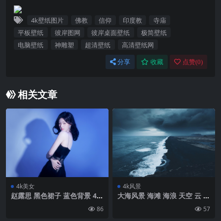
4k壁纸图片
佛教
信仰
印度教
寺庙
平板壁纸
彼岸图网
彼岸桌面壁纸
极简壁纸
电脑壁纸
神雕塑
超清壁纸
高清壁纸网
分享
收藏
点赞(
0
)
相关文章
4k美女
4k风景
赵露思 黑色裙子 蓝色背景 4k
大海风景 海滩 海浪 天空 云 黑
美女壁纸
白风景4K壁纸
86
57