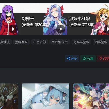
唯美动漫
壁纸大全
白色衬衫
百褶裙 天空
超高清壁纸
锁屏壁纸
分享
收藏
点赞