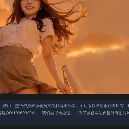
止商用，壁纸资源来源会员投稿和网友分享，图片版权归原创作者所有，
QQ:199699994），我们会尽快处理。（为了减轻网站负担所有图片