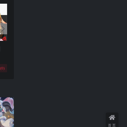
(
0
)
首页