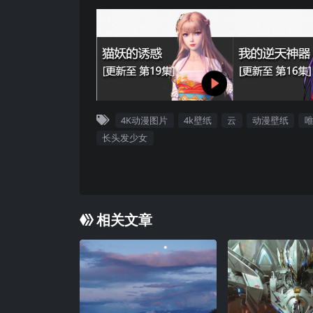
4K动漫图片
4k壁纸
云
动漫壁纸
长头发少女
相关文章