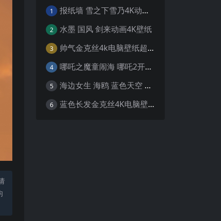
报纸墙 雪之下雪乃4K动漫壁纸
1
水墨 国风 剑来动画4K壁纸
2
帅气金克丝4k电脑壁纸超清
3
哪吒之魔童闹海 哪吒2开场4K壁纸
4
海边女生 海鸥 蓝色天空 4K壁纸
5
蓝色长发金克丝4K电脑壁纸
6
请
均