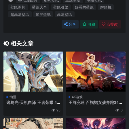
4K动漫图片
ipad壁纸
主题壁纸
动漫壁纸
壁纸图片
壁纸大全
壁纸引擎
好看的壁纸
解限机
超高清壁纸
锁屏壁纸
高清壁纸
分享
收藏
点赞(
0
)
相关文章
动漫
4K游戏
诸葛亮-天机白泽 王者荣耀 4k
王牌竞速 百褶裙女孩奔跑344
手机壁纸竖屏游戏
0×1440游戏壁纸
95
0