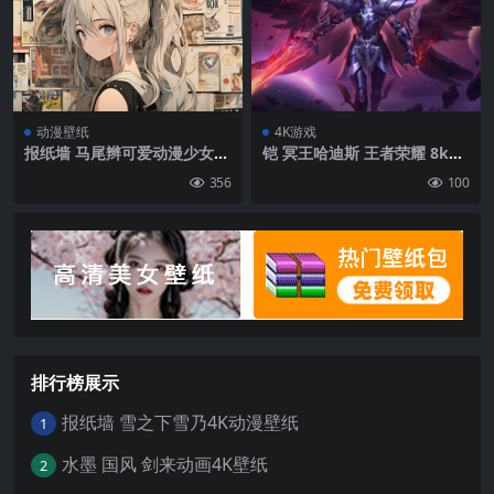
动漫壁纸
4K游戏
报纸墙 马尾辫可爱动漫少女4
铠 冥王哈迪斯 王者荣耀 8k游
K电脑壁纸
戏壁纸
356
100
排行榜展示
报纸墙 雪之下雪乃4K动漫壁纸
1
水墨 国风 剑来动画4K壁纸
2