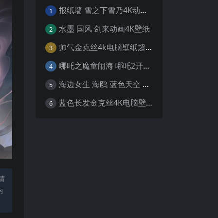
报纸墙 雪之下雪乃4K动漫壁纸
1
水墨 国风 剑来动画4K壁纸
2
帅气金克丝4k电脑壁纸超清
3
哪吒之魔童闹海 哪吒2开场4K壁纸
4
海边女生 海鸥 蓝色天空 4K壁纸
5
蓝色长发金克丝4K电脑壁纸
6
请
均