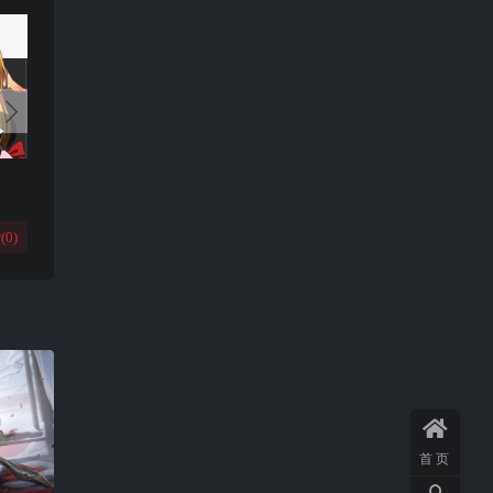
(
0
)
首页