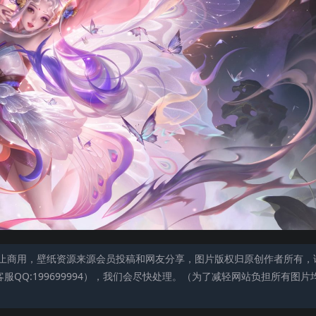
止商用，壁纸资源来源会员投稿和网友分享，图片版权归原创作者所有，
QQ:199699994），我们会尽快处理。（为了减轻网站负担所有图片