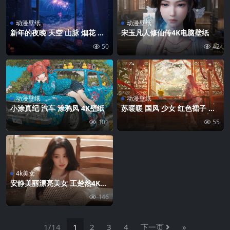
动漫壁纸
动漫壁纸
新年的夜晚 天空 山脉 烟花 室
宋玉凡人修仙传4K电脑壁纸
内女孩望向远处4K壁纸
50
42
动漫壁纸
动漫壁纸
小涂真纪 汽车 涂鸦风 4K壁纸
苏暖暖 国风 少女 红色裙子 房
间 桌子 灯笼 窗 4K壁纸
101
55
4k美女
安静美丽漂亮美女 王楚然4K高
清壁纸
146
1/14
1
2
3
4
下一页
»