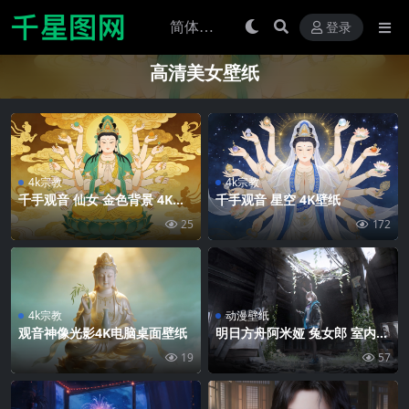
登录
高清美女壁纸
4k宗教
4k宗教
千手观音 仙女 金色背景 4K壁
千手观音 星空 4K壁纸
纸
25
172
4k宗教
动漫壁纸
观音神像光影4K电脑桌面壁纸
明日方舟阿米娅 兔女郎 室内建
筑 4K壁纸
19
57