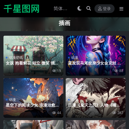
登录
插画
动漫壁纸
动漫
女孩 抱着鲜花 站立 微笑 插画
蓝发双马尾纹身少女金克丝 赛
猫 自行车 树木 门 花朵 4K动漫
博朋克潮流插画壁纸
19
88
壁纸
动漫
动漫
星空下的阅读少女 浪漫治愈系
日漫《鬼灭之刃》人物《嘴平
插画壁纸
伊之助》戴着野猪头盔的战斗
44
282
场景插画手机壁纸