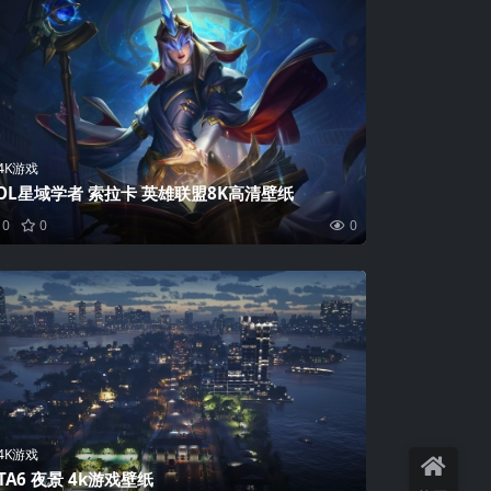
4K游戏
OL星域学者 索拉卡 英雄联盟8K高清壁纸
0
0
0
4K游戏
TA6 夜景 4k游戏壁纸