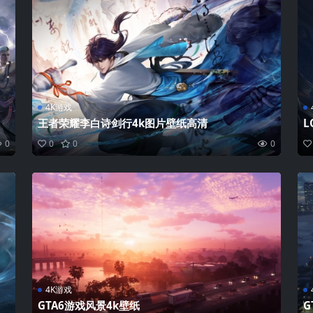
4K游戏
王者荣耀李白诗剑行4k图片壁纸高清
L
0
0
0
0
4K游戏
GTA6游戏风景4k壁纸
G