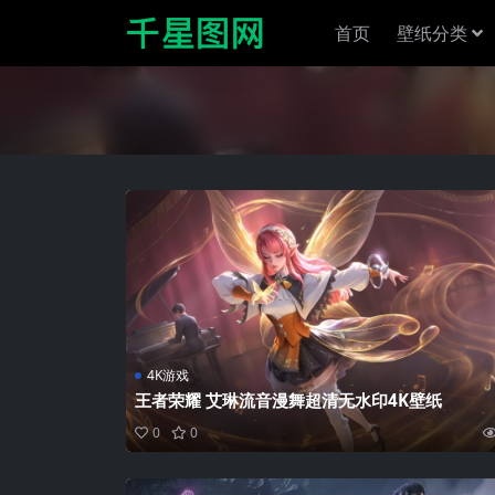
首页
壁纸分类
4K游戏
王者荣耀 艾琳流音漫舞超清无水印4K壁纸
0
0