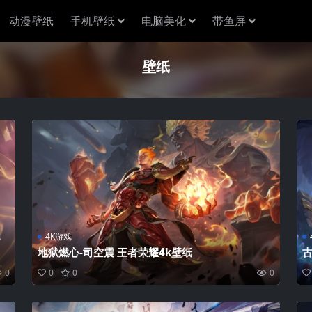
动漫壁纸
手机壁纸
电脑美化
带鱼屏
壁纸
4K游戏
地狱燃心-司空震 王者荣耀4k壁纸
古
0
0
0
0