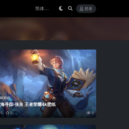
登录
4K游戏
海寻踪-张良 王者荣耀4k壁纸
0
0
0