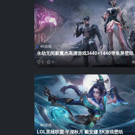
4K游戏
永劫无间新魔杰高清游戏3440×1440带鱼屏壁纸
0
0
4K游戏
LOL英雄联盟 平湖秋月 戴安娜 8K游戏壁纸