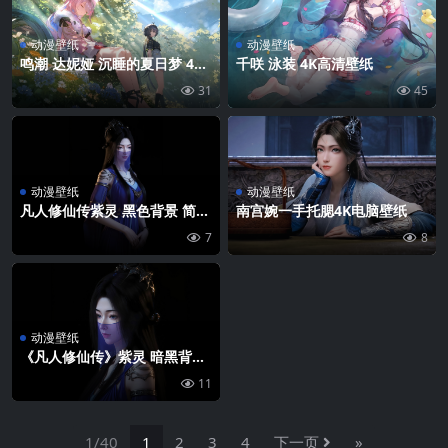
动漫壁纸
动漫壁纸
鸣潮 达妮娅 沉睡的夏日梦 4K
千咲 泳装 4K高清壁纸
壁纸
31
45
动漫壁纸
动漫壁纸
凡人修仙传紫灵 黑色背景 简单
南宫婉一手托腮4K电脑壁纸
4K动漫壁纸
7
8
动漫壁纸
《凡人修仙传》紫灵 暗黑背景
4K高清壁纸
11
1/40
1
2
3
4
下一页
»