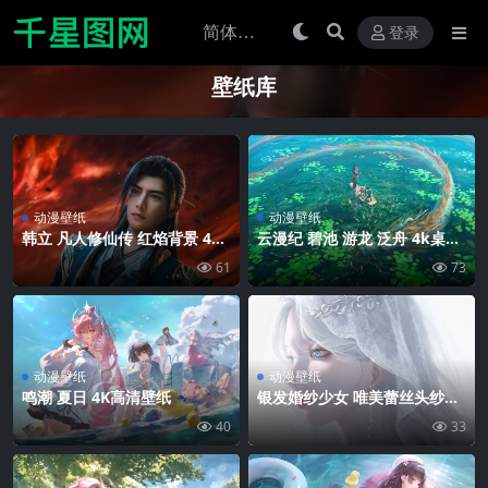
登录
壁纸库
动漫壁纸
动漫壁纸
韩立 凡人修仙传 红焰背景 4K
云漫纪 碧池 游龙 泛舟 4k桌面
电脑壁纸
壁纸
61
73
动漫壁纸
动漫壁纸
鸣潮 夏日 4K高清壁纸
银发婚纱少女 唯美蕾丝头纱梦
幻 4K动漫壁纸
40
33