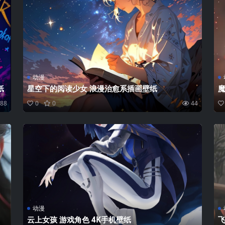
动漫
纸
星空下的阅读少女 浪漫治愈系插画壁纸
88
0
0
44
动漫
云上女孩 游戏角色 4K手机壁纸
飞