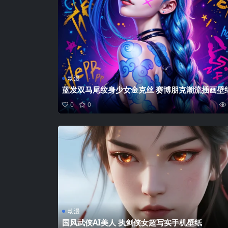
动漫
蓝发双马尾纹身少女金克丝 赛博朋克潮流插画壁
0
0
动漫
国风武侠AI美人 执剑侠女超写实手机壁纸