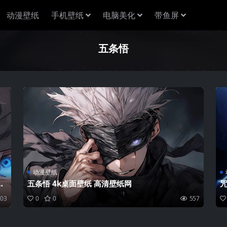
动漫壁纸
手机壁纸
电脑美化
带鱼屏
五条悟
动漫壁纸
手
五条悟 4k桌面壁纸 高清壁纸网
咒
203
0
0
557