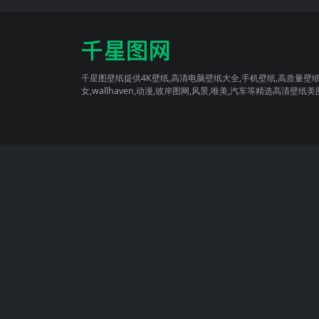
千星图壁纸提供4K壁纸,高清电脑壁纸大全,手机壁纸,高质量壁纸
女,wallhaven,动漫,彼岸图网,风景,唯美,汽车等精选高清壁纸美