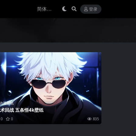
登录
动漫壁纸
术回战 五条悟4k壁纸
0
0
835