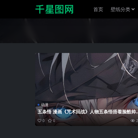
首页
壁纸分类
动漫
五条悟 漫画《咒术回战》人物五条悟捂着脸酷帅
机壁纸图片
0
0