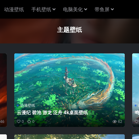
动漫壁纸
手机壁纸
电脑美化
带鱼屏
主题壁纸
动漫壁纸
云漫纪 碧池 游龙 泛舟 4k桌面壁纸
鸣
46
0
0
62