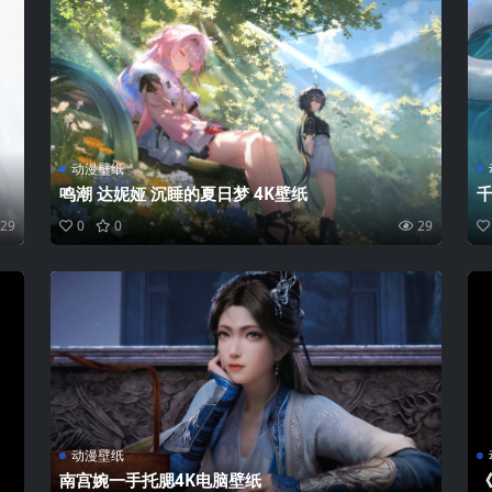
动漫壁纸
鸣潮 达妮娅 沉睡的夏日梦 4K壁纸
千
29
0
0
29
动漫壁纸
南宫婉一手托腮4K电脑壁纸
《