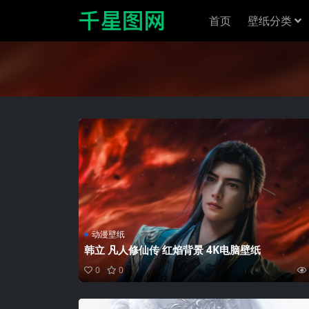
首页
壁纸分类
动漫壁纸
韩立 凡人修仙传 红焰背景 4K电脑壁纸
0
0