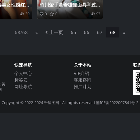
美美女性感红
竹川萤手拿着狐狸面具举过
写真手机壁纸
头顶和服装美女cosplay侧脸
39
0
0
92
手机壁纸
68/68
«
上一页
65
66
67
68
»
快速导航
关于本站
联
个人中心
VIP介绍
标签云
客服咨询
,美
网址导航
推广计划
图
Copyright © 2022-2024
千星图网
- All rights reserved
湘ICP备2022007841号-2